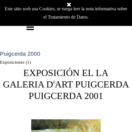
Vaya al Contenido
Josep Guixà
Este sitio web usa Cookies, se ruega leer la nota informativa sobre
el Tratamiento de Datos.
Pintor matérico
Saltar menú
Puigcerda 2000
Exposiciones (1)
EXPOSICIÓN EL LA
GALERIA D'ART PUIGCERDA
PUIGCERDA 2001